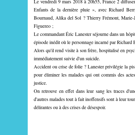
Le vendredi 9 mars 2018 à 20h55, France 2 diffusera
Enfants de la dernière pluie », avec Richard Be
Bournaud, Alika del Sol ? Thierry Frémont, Marie-J
Figuereo ;
Le commandant Éric Lanester séjourne dans un hôpita
épisode inédit où le personnage incarné par Richard Ber
Alors qu'il rend visite à son frère, hospitalisé en ps
immédiatement suivie d'un suicide.
Accident ou crise de folie ? Lanester privilégie la piste
pour éliminer les malades qui ont commis des actes 
justice.
On retrouve en effet dans leur sang les traces d'un
d'autres malades tout à fait inoffensifs sont à leur 
délirantes ou à des crises de désespoir.