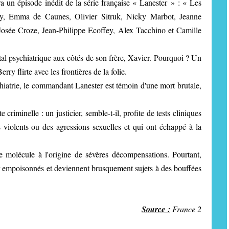
 un épisode inédit de la série française « Lanester » : «
Les
rry, Emma de Caunes, Olivier Sitruk, Nicky Marbot, Jeanne
osée Croze, Jean-Philippe Ecoffey, Alex Tacchino et Camille
l psychiatrique aux côtés de son frère, Xavier. Pourquoi ? Un
ry flirte avec les frontières de la folie.
ychiatrie, le commandant Lanester est témoin d'une mort brutale,
 criminelle : un justicier, semble-t-il, profite de tests cliniques
violents ou des agressions sexuelles et qui ont échappé à la
e molécule à l'origine de sévères décompensations. Pourtant,
tour empoisonnés et deviennent brusquement sujets à des bouffées
Source :
France 2