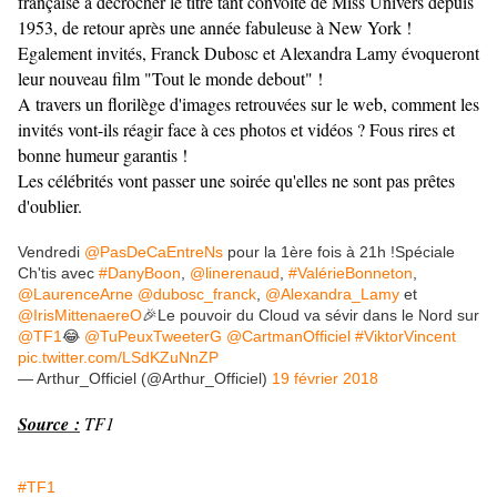
française à décrocher le titre tant convoité de Miss Univers depuis
1953, de retour après une année fabuleuse à New York !
Egalement invités, Franck Dubosc et Alexandra Lamy évoqueront
leur nouveau film "Tout le monde debout" !
A travers un florilège d'images retrouvées sur le web, comment les
invités vont-ils réagir face à ces photos et vidéos ? Fous rires et
bonne humeur garantis !
Les célébrités vont passer une soirée qu'elles ne sont pas prêtes
d'oublier.
Vendredi
@PasDeCaEntreNs
pour la 1ère fois à 21h !Spéciale
Ch'tis avec
#DanyBoon
,
@linerenaud
,
#ValérieBonneton
,
@LaurenceArne
@dubosc_franck
,
@Alexandra_Lamy
et
@IrisMittenaereO
🎉Le pouvoir du Cloud va sévir dans le Nord sur
@TF1
😂
@TuPeuxTweeterG
@CartmanOfficiel
#ViktorVincent
pic.twitter.com/LSdKZuNnZP
— Arthur_Officiel (@Arthur_Officiel)
19 février 2018
Source :
TF1
#TF1