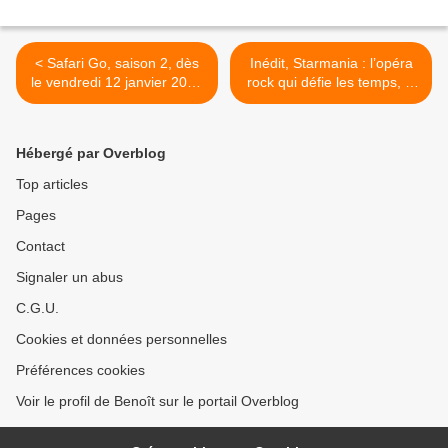
< Safari Go, saison 2, dès
Inédit, Starmania : l’opéra
le vendredi 12 janvier 2018
rock qui défie les temps, le
à 20h55 sur Gulli
vendredi 12/01/18 à 20h55
sur France 3 >
Hébergé par Overblog
Top articles
Pages
Contact
Signaler un abus
C.G.U.
Cookies et données personnelles
Préférences cookies
Voir le profil de Benoît sur le portail Overblog