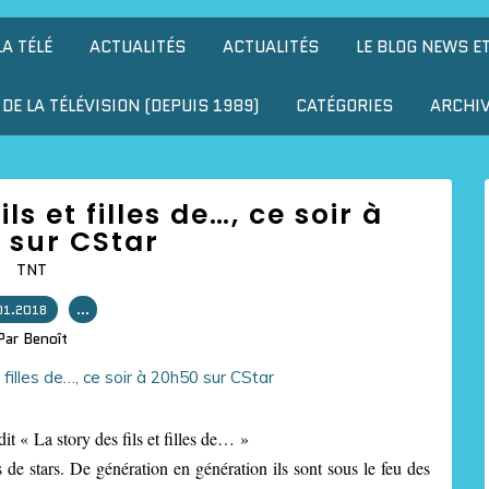
LA TÉLÉ
ACTUALITÉS
ACTUALITÉS
LE BLOG NEWS E
DE LA TÉLÉVISION (DEPUIS 1989)
CATÉGORIES
ARCHI
ils et filles de…, ce soir à
 sur CStar
TNT
01.2018
…
Par Benoît
t « La story des fils et filles de… »
s de stars. De génération en génération ils sont sous le feu des