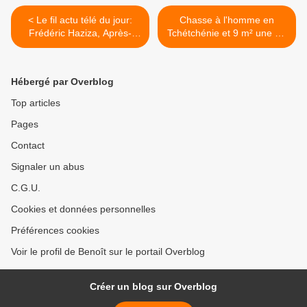
< Le fil actu télé du jour:
Chasse à l'homme en
Frédéric Haziza, Après-
Tchétchénie et 9 m² une vie
midis de Fr2, Delahousse,
à l'étroit : au sommaire
Envoyé spécial,
d’Envoyé spécial ce soir
Complément d'enquête,
dès 20h55 sur France 2 >
Hébergé par Overblog
Cauet, Zap, Fictions,
Cigarettes, Audiences,
Top articles
Séries...
Pages
Contact
Signaler un abus
C.G.U.
Cookies et données personnelles
Préférences cookies
Voir le profil de Benoît sur le portail Overblog
Créer un blog sur Overblog