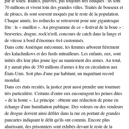
par le soleil. Blancs, pauvres, pas toujours très éduqués : ils sont
70 millions et vivent loin des grandes villes. Traités de bouseux et
de ploucs, ils sont souvent moqués par le reste de la population.
Chaque année, les rednecks se retrouvent pour une gigantesque
fête : le « mudfest ». Au programme de ce « festival de la boue » :
beuveries, drague, rock'n'roll, concours de catch dans la fange et
de vitesse à bord d'énormes 4x4 customisés.
Dans cette Amérique méconnue, les femmes arborent fièrement
des kalachnikovs et des fusils mitrailleurs. Les enfants, eux, sont
initiés dès leur plus jeune âge au maniement des armes. Au total,
il y aurait plus de 350 millions d'armes à feu en circulation aux
États-Unis. Soit plus d'une par habitant, un inquiétant record
mondial.
Dans ces états reculés, la justice peut aussi prendre une tournure
très particulière. Certains d'entre eux encouragent les peines dites
« de la honte ». Le principe : obtenir une réduction de peine en
échange d'une humiliation publique. Des voleurs ou des vendeurs
de drogue doivent ainsi défiler dans la rue en portant de grandes
pancartes indiquant le délit qu'ils ont commis. Encore plus
ahurissant, des prisonniers sont exhibés devant le reste de la