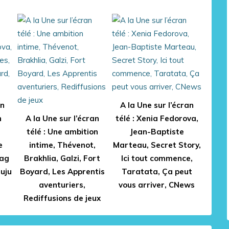
an
A la Une sur l’écran
n
A la Une sur l’écran
télé : Xenia Fedorova,
télé : Une ambition
Jean-Baptiste
e
intime, Thévenot,
Marteau, Secret Story,
rag
Brakhlia, Galzi, Fort
Ici tout commence,
Juju
Boyard, Les Apprentis
Taratata, Ça peut
aventuriers,
vous arriver, CNews
Rediffusions de jeux