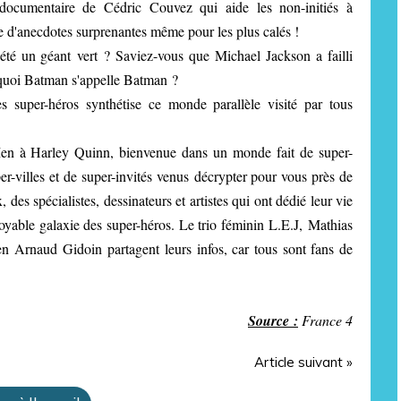
r documentaire de Cédric Couvez qui aide les non-initiés à
e d'anecdotes surprenantes même pour les plus calés !
été un géant vert ? Saviez-vous que Michael Jackson a failli
quoi Batman s'appelle Batman ?
es super-héros synthétise ce monde parallèle visité par tous
en à Harley Quinn, bienvenue dans un monde fait de super-
er-villes et de super-invités venus décrypter pour vous près de
 des spécialistes, dessinateurs et artistes qui ont dédié leur vie
yable galaxie des super-héros. Le trio féminin L.E.J, Mathias
 Arnaud Gidoin partagent leurs infos, car tous sont fans de
Source :
France 4
Article suivant »