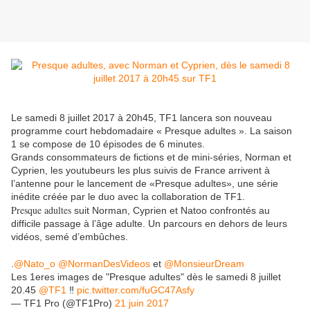
Le samedi 8 juillet 2017 à 20h45, TF1 lancera son nouveau
programme court hebdomadaire « Presque adultes ». La saison
1 se compose de 10 épisodes de 6 minutes.
Grands consommateurs de fictions et de mini-séries, Norman et
Cyprien, les youtubeurs les plus suivis de France arrivent à
l’antenne pour le lancement de «Presque adultes», une série
inédite créée par le duo avec la collaboration de TF1.
Presque adultes
suit Norman, Cyprien et Natoo confrontés au
difficile passage à l’âge adulte. Un parcours en dehors de leurs
vidéos, semé d’embûches.
.
@Nato_o
@NormanDesVideos
et
@MonsieurDream
Les 1eres images de "Presque adultes" dès le samedi 8 juillet
20.45
@TF1
‼️
pic.twitter.com/fuGC47Asfy
— TF1 Pro (@TF1Pro)
21 juin 2017