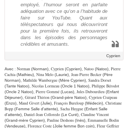
employé, l’humour seront en parfaite
adéquation avec ce qu’on a l’habitude de
faire sur YouTube. Quant aux
téléspectateurs qui nous découvriront
pour la première fois, ils retrouveront
dans les épisodes des personnages
crédibles et amusants.
Cyprien
Norman
Cyprien
Natoo
Pierre
Avec :
(Norman),
(Cyprien),
(Natoo),
Cachia
Nina Melo
Jean-Pierre Becker
(Mathieu),
(Laurie),
(Père
Mathilde Wambergue
Sandra Dorset
Norman),
(Mère Cyprien),
Nicolas Lormeau
Philippe Bérodot
(Tante Natoo),
(Oncle 1 Natoo),
Pierre Gommé
Jules Dubourdieu
(Oncle 2 Natoo),
(Lucas),
(Enfant
Gérard Thirion
Cyprien Craipeau
Déjeuner),
(Grand-père Natoo),
Maud Givert
François Bureloup
Christiane
(Enzo),
(Julie),
(Médecin),
Bopp
Sacha Huygue
(Femme Salle d'attente),
(Enfant Salle
Daniel-Jean Colloredo
Claudine Vincent
d'attente),
(Le Curé),
Pauline Deshons
Emmanuelle Bodin
(Grand-mère Cyprien),
(Inès),
Florence Coste
Fleur Geffrier
(Vendeuse),
(Jolie femme Bon coin),