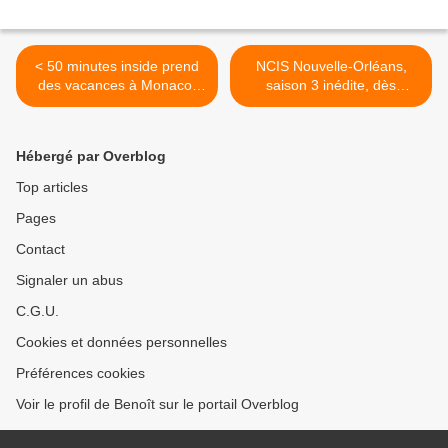
< 50 minutes inside prend
NCIS Nouvelle-Orléans,
des vacances à Monaco,
saison 3 inédite, dès
dès le samedi 8 juillet 2017
samedi 8 juillet 2017 à 21h
à 18h00 sur TF1
sur M6 >
Hébergé par Overblog
Top articles
Pages
Contact
Signaler un abus
C.G.U.
Cookies et données personnelles
Préférences cookies
Voir le profil de Benoît sur le portail Overblog