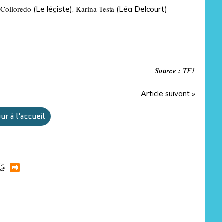
 Colloredo
Karina Testa
(Le légiste),
(Léa Delcourt)
Source :
TF1
Article suivant »
ur à l'accueil