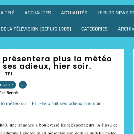
LA TÉLÉ
ACTUALITÉS
ACTUALITÉS
LE BLOG NEWS E
DE LA TÉLÉVISION (DEPUIS 1989)
CATÉGORIES
ARCHI
 présentera plus la météo
t ses adieux, hier soir.
TF1
01.2017
…
Par Benoît
h40, une annonce a bouleversé les téléspectateurs. A l’issu de
herine Laborde allait présentait son dernier bulletin météo,