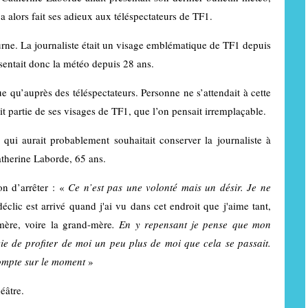
a alors fait ses adieux aux téléspectateurs de TF1.
ourne. La journaliste était un visage emblématique de TF1 depuis
sentait donc la météo depuis 28 ans.
e qu’auprès des téléspectateurs. Personne ne s’attendait à cette
t partie de ses visages de TF1, que l’on pensait irremplaçable.
, qui aurait probablement souhaitait conserver la journaliste à
atherine Laborde, 65 ans.
on d’arrêter : «
Ce n’est pas une volonté mais un désir. Je ne
éclic est arrivé quand j'ai vu dans cet endroit que j'aime tant,
mère, voire la grand-mère
. En y repensant je pense que mon
e de profiter de moi un peu plus de moi que cela se passait.
compte sur le moment
»
éâtre.