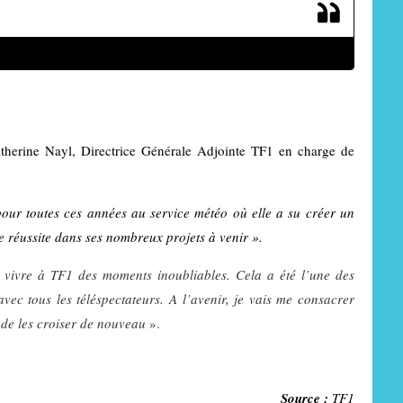
Catherine Laborde, dernière météo sur TF1, le 1/01/17
therine Nayl, Directrice Générale Adjointe TF1 en charge de
ur toutes ces années au service météo où elle a su créer un
ine réussite dans ses nombreux projets à venir ».
 vivre à TF1 des moments inoubliables. Cela a été l’une des
ec tous les téléspectateurs. A l’avenir, je vais me consacrer
e de les croiser de nouveau
».
Source :
TF1