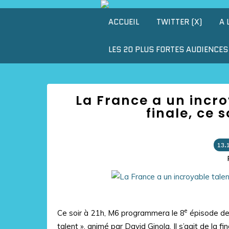
ACCUEIL
TWITTER (X)
A 
LES 20 PLUS FORTES AUDIENCES 
La France a un incroy
finale, ce 
13.
e
Ce soir à 21h, M6 programmera le 8
épisode de
talent », animé par David Ginola. Il s’agit de la fin