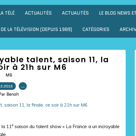
LA TÉLÉ
ACTUALITÉS
ACTUALITÉS
LE BLOG NEWS E
DE LA TÉLÉVISION (DEPUIS 1989)
CATÉGORIES
ARCHI
able talent, saison 11, la
soir à 21h sur M6
M6
12.2016
…
Par Benoît
e
 la 11
saison du talent show « La France a un incroyable
ale.