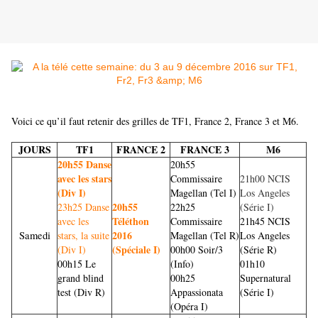
Voici ce qu’il faut retenir des grilles de TF1, France 2, France 3 et M6.
JOURS
TF1
FRANCE 2
FRANCE 3
M6
20h55 Danse
20h55
avec les stars
Commissaire
21h00 NCIS
(Div I)
Magellan (Tel I)
Los Angeles
20h55
23h25 Danse
22h25
(Série I)
Téléthon
avec les
Commissaire
21h45 NCIS
2016
Samedi
stars, la suite
Magellan (Tel R)
Los Angeles
(Spéciale I)
(Div I)
00h00
Soir/3
(Série R)
00h15 Le
(Info)
01h10
grand blind
00h25
Supernatural
test (Div R)
Appassionata
(Série I)
(Opéra I)