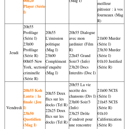
00h20
(Mag I)
meilleur
Player (Série
pâtissier : à vos
I)
fourneaux (Mag
R)
20h55
Profilage
20h55
20h55 Dialogue
(Série I)
L’émission
avec mon
21h00 Murder
23h00
politique
jardinier (Film
(Série I)
Profilage
(Mag I)
R)
23h30 Murder
Jeudi
(Série R)
23h00
22h45 Grand
(Série I)
00h05 New
Complément
Soir/3 (Info)
01h10 Justified
York, section
d’enquête
23h20 Docs
(Série R)
criminelle
(Mag I)
Interdits (Doc I)
(Série R)
20h55 La vie
20h55 Koh
secrète des
21h00
NCIS
20h55 Deux
Lanta : la
chansons (Div I)
(Série I)
flics sur les
finale (Jeu
23h00 Soir/3
21h45
NCIS
docks (Tel R)
I)
Vendredi
(Info)
(Série R)
22h25 Deux
23h50
23h25 Drôle
01h10
flics sur les
Quotidien
d’endroit pour
Californication
docks (Tel R)
(Mag I)
une rencontre
(Série R)