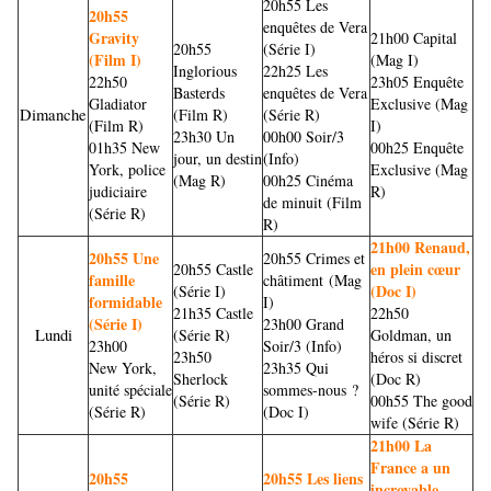
20h55 Les
20h55
enquêtes de Vera
Gravity
21h00 Capital
20h55
(Série I)
(Film I)
(Mag I)
Inglorious
22h25 Les
22h50
23h05 Enquête
Basterds
enquêtes de Vera
Gladiator
Exclusive (Mag
Dimanche
(Film R)
(Série R)
(Film R)
I)
23h30 Un
00h00 Soir/3
01h35 New
00h25 Enquête
jour, un destin
(Info)
York, police
Exclusive (Mag
(Mag R)
00h25 Cinéma
judiciaire
R)
de minuit (Film
(Série R)
R)
21h00 Renaud,
20h55 Une
20h55 Crimes et
en plein cœur
20h55 Castle
famille
châtiment
(Mag
(Doc I)
(Série I)
formidable
I)
21h35 Castle
22h50
(Série I)
23h00
Grand
Lundi
(Série R)
Goldman, un
23h00
Soir/3 (Info)
23h50
héros si discret
New York,
23h35 Qui
Sherlock
(Doc R)
unité spéciale
sommes-nous ?
(Série R)
00h55 The good
(Série R)
(Doc I)
wife (Série R)
21h00 La
France a un
20h55
20h55 Les liens
incroyable