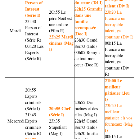
Person of
du cœur (Tel I)
talent (Div I)
Interest
22h25 Grandir
20h55 Le
23h20 La
(Série I)
dans une
père Noël est
France a un
famille
23h30
une ordure
incroyable
recomposée
Person of
Mardi
(Film R)
talent, ça
(Doc I)
Interest
22h25 Mardi
continue (Div I)
(Série R)
23h30 Grand
cinéma (Mag
00h15 La
00h20 Les
Soir/3 (Info)
I)
France a un
Experts
00h05 Romy :
incroyable
(Série R)
de tout mon
talent, ça
cœur (Doc R)
continue (Div
R)
21h00 Le
meilleur
20h55
pâtissier (Jeu
Esprits
I)
criminels
20h55 Des
23h20 Le
20h55 Chef
(Série I)
racines et des
meilleur
(Série I)
21h45
ailes (Mag I)
pâtissier : à vos
Mercredi
Esprits
23h35
22h45
Grand
fourneaux (Mag
criminels
Stupéfiant
Soir/3 (Info)
I)
(Série R)
(Mag I)
23h20 In situ
00h15 Le