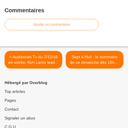
Commentaires
Ajouter un commentaire
< Audiences Tv du 2/12/16
Sept à Huit : le sommaire
en soirée: Koh Lanta leader
de ce dimanche dès 18h00
en baisse. Fr2 et M6
sur TF1 >
résistent. Le Téléthon faible
sur Fr3. C8 5e.
Hébergé par Overblog
Top articles
Pages
Contact
Signaler un abus
C.G.U.