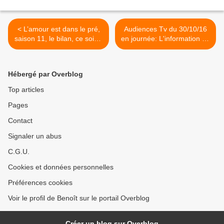
< L’amour est dans le pré,
Audiences Tv du 30/10/16
saison 11, le bilan, ce soir à
en journée: L'information de
21h sur M6
TF1 accroît son avance sur
Fr2. Succès pour Les 12
coups de midi. >
Hébergé par Overblog
Top articles
Pages
Contact
Signaler un abus
C.G.U.
Cookies et données personnelles
Préférences cookies
Voir le profil de Benoît sur le portail Overblog
Créer un blog sur Overblog