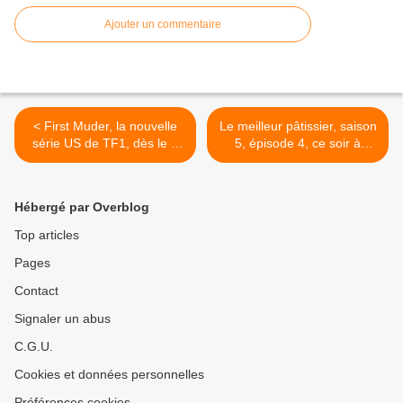
Ajouter un commentaire
< First Muder, la nouvelle
Le meilleur pâtissier, saison
série US de TF1, dès le 2
5, épisode 4, ce soir à
novembre à 00h20
21h00 sur M6 >
Hébergé par Overblog
Top articles
Pages
Contact
Signaler un abus
C.G.U.
Cookies et données personnelles
Préférences cookies