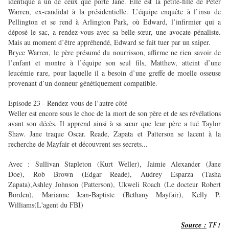
identique à un de ceux que porte Jane. Elle est la petite-fille de Peter
Warren, ex-candidat à la présidentielle. L’équipe enquête à l’insu de
Pellington et se rend à Arlington Park, où Edward, l’infirmier qui a
déposé le sac, a rendez-vous avec sa belle-sœur, une avocate pénaliste.
Mais au moment d’être appréhendé, Edward se fait tuer par un sniper.
Bryce Warren, le père présumé du nourrisson, affirme ne rien savoir de
l’enfant et montre à l’équipe son seul fils, Matthew, atteint d’une
leucémie rare, pour laquelle il a besoin d’une greffe de moelle osseuse
provenant d’un donneur génétiquement compatible.
Episode 23 - Rendez-vous de l’autre côté
Weller est encore sous le choc de la mort de son père et de ses révélations
avant son décès. Il apprend ainsi à sa sœur que leur père a tué Taylor
Shaw. Jane traque Oscar. Reade, Zapata et Patterson se lacent à la
recherche de Mayfair et découvrent ses secrets...
Avec : Sullivan Stapleton (Kurt Weller), Jaimie Alexander (Jane
Doe), Rob Brown (Edgar Reade), Audrey Esparza (Tasha
Zapata),Ashley Johnson (Patterson), Ukweli Roach (Le docteur Robert
Borden), Marianne Jean-Baptiste (Bethany Mayfair), Kelly P.
Williams(L'agent du FBI)
Source :
TF1