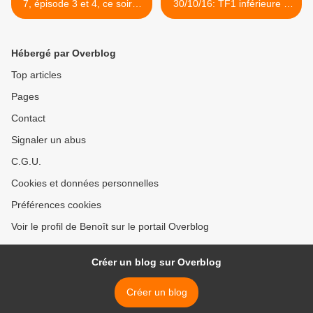
7, épisode 3 et 4, ce soir à
30/10/16: TF1 inférieure à
20h55 sur France 3
20%. Fr2 au plus bas. M6
atteint 10,3%. Fr3 faible. C8
bat Fr5. >
Hébergé par Overblog
Top articles
Pages
Contact
Signaler un abus
C.G.U.
Cookies et données personnelles
Préférences cookies
Voir le profil de Benoît sur le portail Overblog
Créer un blog sur Overblog
Créer un blog