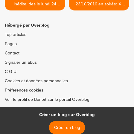
inédite, dès le lundi 24
23/10/2016 en soirée: X-
octobre 2016 à 23h05 sur
Men bat Les Choristes.
France 2
Succès pour Murdoch.
Score correct pour Capital.
Hébergé par Overblog
C+ et Arte puissantes. >
Top articles
Pages
Contact
Signaler un abus
C.G.U.
Cookies et données personnelles
Préférences cookies
Voir le profil de Benoît sur le portail Overblog
Créer un blog sur Overblog
Créer un blog