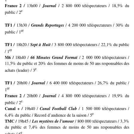
France 2 /
13h00 /
Journal
/ 2 800 000 téléspectateurs / 18,5% du
e
public / 2
TF1 /
13h30 /
Grands Reportages
/ 4 200 000 téléspectateurs / 30% du
er
public / 1
TF1 /
18h20 /
Sept à Huit
/ 3 800 000 téléspectateurs / 22,1% du public
er
/ 1
M6 /
18h40 /
66 Minutes Grand Format
/ 2 000 000 téléspectateurs /
11,5% du public et 20% des femmes de moins de 50 ans responsables des
e
achats (leader) / 3
TF1 /
20h00 /
Journal
/ 6 400 000 téléspectateurs / 26,7% du public /
er
1
France 2 /
20h00 /
Journal
/ 4 800 000 téléspectateurs / 19,9% du
e
public / 2
Canal + /
19h40 /
Canal Football Club
/ 1 500 000 téléspectateurs /
e
6,4% du public / Record d’audience de la saison / 5
TMC /
19h45 /
Les mystères de l’amour
/ 800 000 téléspectateurs / 3,3%
du public et 7,4% des femmes de moins de 50 ans responsables des
e
achats / 6