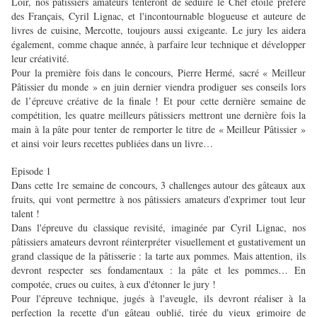
Loir, nos pâtissiers amateurs tenteront de séduire le Chef étoilé préféré
des Français, Cyril Lignac, et l'incontournable blogueuse et auteure de
livres de cuisine, Mercotte, toujours aussi exigeante. Le jury les aidera
également, comme chaque année, à parfaire leur technique et développer
leur créativité.
Pour la première fois dans le concours, Pierre Hermé, sacré « Meilleur
Pâtissier du monde » en juin dernier viendra prodiguer ses conseils lors
de l’épreuve créative de la finale ! Et pour cette dernière semaine de
compétition, les quatre meilleurs pâtissiers mettront une dernière fois la
main à la pâte pour tenter de remporter le titre de « Meilleur Pâtissier »
et ainsi voir leurs recettes publiées dans un livre…
Episode 1
Dans cette 1re semaine de concours, 3 challenges autour des gâteaux aux
fruits, qui vont permettre à nos pâtissiers amateurs d'exprimer tout leur
talent !
Dans l'épreuve du classique revisité, imaginée par Cyril Lignac, nos
pâtissiers amateurs devront réinterpréter visuellement et gustativement un
grand classique de la pâtisserie : la tarte aux pommes. Mais attention, ils
devront respecter ses fondamentaux : la pâte et les pommes… En
compotée, crues ou cuites, à eux d'étonner le jury !
Pour l'épreuve technique, jugés à l'aveugle, ils devront réaliser à la
perfection la recette d'un gâteau oublié, tirée du vieux grimoire de