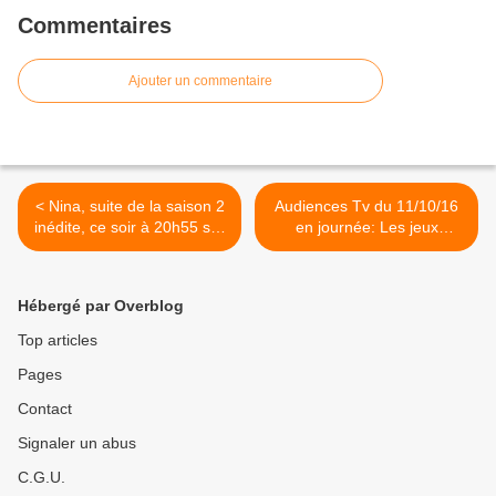
Commentaires
Ajouter un commentaire
< Nina, suite de la saison 2
Audiences Tv du 11/10/16
inédite, ce soir à 20h55 sur
en journée: Les jeux
France 2
cartonnent. Quotidien
passe devant TPMP. Bon
retour pour C'est
Hébergé par Overblog
Canteloup. >
Top articles
Pages
Contact
Signaler un abus
C.G.U.