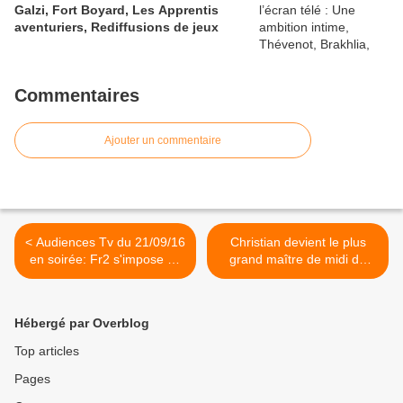
Galzi, Fort Boyard, Les Apprentis
aventuriers, Rediffusions de jeux
Commentaires
Ajouter un commentaire
< Audiences Tv du 21/09/16
Christian devient le plus
en soirée: Fr2 s'impose en
grand maître de midi de
tête des audiences. TF1
l'histoire des 12 coups de
faible. Succès pour M6 &
midi sur TF1 >
Fr3. W9 et Fr4 leader TNT.
Hébergé par Overblog
Top articles
Pages