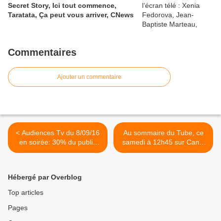
Secret Story, Ici tout commence,
Taratata, Ça peut vous arriver, CNews
Commentaires
Ajouter un commentaire
< Audiences Tv du 8/09/16
Au sommaire du Tube, ce
en soirée: 30% du public
samedi à 12h45 sur Canal
devant la saga de TF1. La
+ : Jean-Pierre Pernaut >
série de M6 chute. Fr3 et
Fr2 faibles. Arte 5e.
Hébergé par Overblog
Top articles
Pages