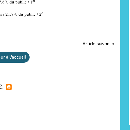
er
7,6% du public / 1
e
s / 21,7% du public / 2
Article suivant »
ur à l'accueil