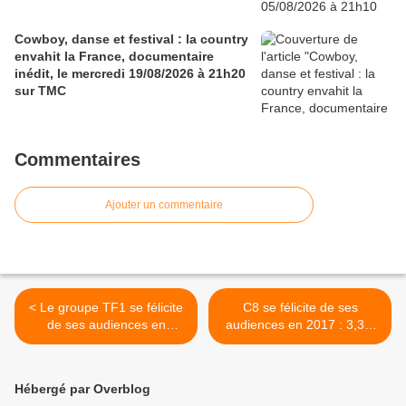
Cowboy, danse et festival : la country
envahit la France, documentaire
inédit, le mercredi 19/08/2026 à 21h20
sur TMC
Commentaires
Ajouter un commentaire
< Le groupe TF1 se félicite
C8 se félicite de ses
de ses audiences en
audiences en 2017 : 3,3%
décembre 2017 : 28,3% du
du public, 4,1% des 25/49
public
ans et 4,6% des 15/34 ans
>
Hébergé par Overblog