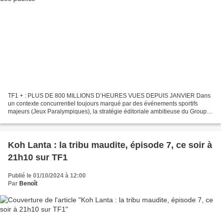
TF1 + : PLUS DE 800 MILLIONS D’HEURES VUES DEPUIS JANVIER Dans
un contexte concurrentiel toujours marqué par des événements sportifs
majeurs (Jeux Paralympiques), la stratégie éditoriale ambitieuse du Groupe
TF1 porte ses fruits. Le Groupe réalise la...
Koh Lanta : la tribu maudite, épisode 7, ce soir à
21h10 sur TF1
Publié le 01/10/2024 à 12:00
Par
Benoît