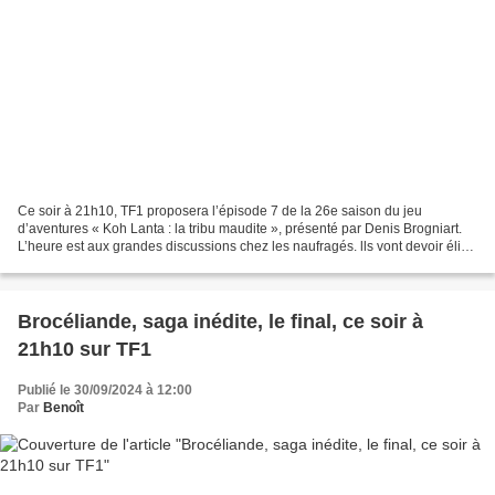
Ce soir à 21h10, TF1 proposera l’épisode 7 de la 26e saison du jeu
d’aventures « Koh Lanta : la tribu maudite », présenté par Denis Brogniart.
L’heure est aux grandes discussions chez les naufragés. lls vont devoir élire
leurs Ambassadeurs. Fini les couleurs...
Brocéliande, saga inédite, le final, ce soir à
21h10 sur TF1
Publié le 30/09/2024 à 12:00
Par
Benoît