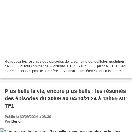
Retrouvez les résumés des épisodes de la semaine du feuilleton quotidien
de TF1 « Ici tout commence », diffusés à 18h35 sur TF1. Episode 1013 Cléo
marche dans les pas de son père… A L'institut, les élèves sont mis au défi.
Avec Carla, Coline ne sait pas...
Plus belle la vie, encore plus belle : les résumés
des épisodes du 30/09 au 04/10/2024 à 13h55 sur
TF1
Publié le 30/09/2024 à 08:30
Par
Benoît