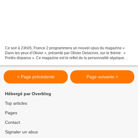
Ce soir à 23h05, France 2 programmera un nouvel opus du magazine «
Dans les yeux d’Olivier », présenté par Olivier Delacroix, sur le thème : «
Portés disparus ». Ce magazine est le reflet de la personnalité atypique
d’Olivier Delacroix. Avec son sens...
< Page précédente
Page suivante >
Hébergé par Overblog
Top articles
Pages
Contact
Signaler un abus