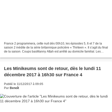
France 2 programmera, cette nuit dès 00h10, les épisodes 5, 6 et 7 de la
saison 2 inédite de la série britannique policière « Thirteen ». Il s’agit du final
de la saison. Coups basManny Attah est arrêté au domicile familial. Les
pièces à conviction perquisitionnées...
Les Minikeums sont de retour, dès le lundi 11
décembre 2017 à 16h30 sur France 4
Publié le 11/12/2017 à 09:05
Par
Benoît