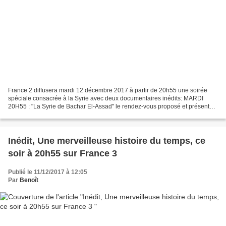
France 2 diffusera mardi 12 décembre 2017 à partir de 20h55 une soirée
spéciale consacrée à la Syrie avec deux documentaires inédits: MARDI
20H55 : "La Syrie de Bachar El-Assad" le rendez-vous proposé et présenté
par Laurent Delahousse puis à 23h00 Infrarouge...
Inédit, Une merveilleuse histoire du temps, ce
soir à 20h55 sur France 3
Publié le 11/12/2017 à 12:05
Par
Benoît