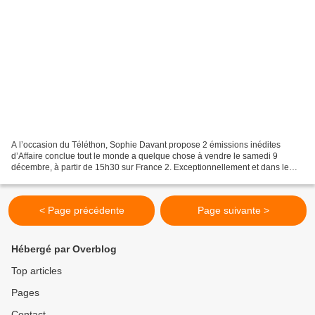
A l’occasion du Téléthon, Sophie Davant propose 2 émissions inédites
d’Affaire conclue tout le monde a quelque chose à vendre le samedi 9
décembre, à partir de 15h30 sur France 2. Exceptionnellement et dans le
cadre du Téléthon, on inverse les rôles !!...
< Page précédente
Page suivante >
Hébergé par Overblog
Top articles
Pages
Contact