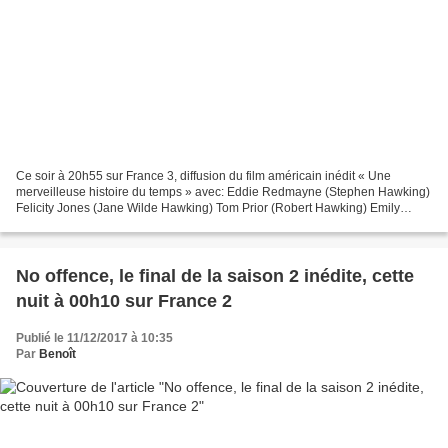
Ce soir à 20h55 sur France 3, diffusion du film américain inédit « Une
merveilleuse histoire du temps » avec: Eddie Redmayne (Stephen Hawking)
Felicity Jones (Jane Wilde Hawking) Tom Prior (Robert Hawking) Emily
Watson (Beryl Wilde) Harry Lloyd (Brian)...
No offence, le final de la saison 2 inédite, cette
nuit à 00h10 sur France 2
Publié le 11/12/2017 à 10:35
Par
Benoît