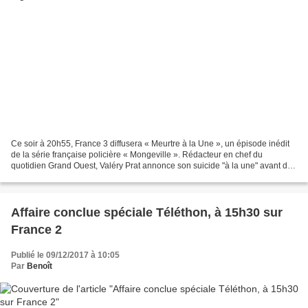
Ce soir à 20h55, France 3 diffusera « Meurtre à la Une », un épisode inédit
de la série française policière « Mongeville ». Rédacteur en chef du
quotidien Grand Ouest, Valéry Prat annonce son suicide "à la une" avant de
se jeter du sixième étage de son...
Affaire conclue spéciale Téléthon, à 15h30 sur
France 2
Publié le 09/12/2017 à 10:05
Par
Benoît