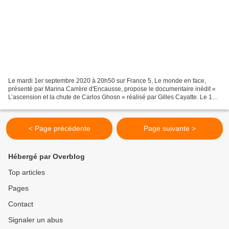
Le mardi 1er septembre 2020 à 20h50 sur France 5, Le monde en face,
présenté par Marina Carrère d'Encausse, propose le documentaire inédit «
L’ascension et la chute de Carlos Ghosn » réalisé par Gilles Cayatte. Le 19
novembre 2018, Carlos Ghosn, le patron-star...
< Page précédente
Page suivante >
Hébergé par Overblog
Top articles
Pages
Contact
Signaler un abus