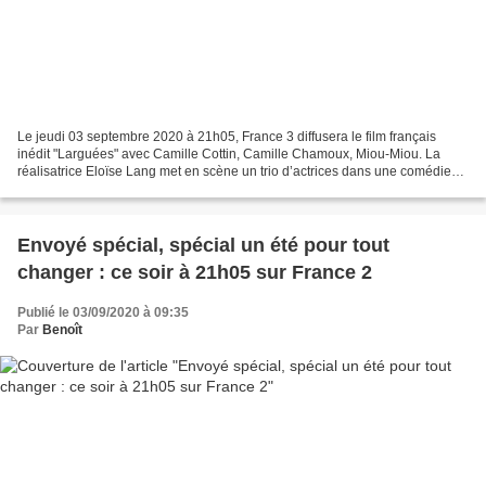
Le jeudi 03 septembre 2020 à 21h05, France 3 diffusera le film français
inédit "Larguées" avec Camille Cottin, Camille Chamoux, Miou-Miou. La
réalisatrice Eloïse Lang met en scène un trio d’actrices dans une comédie
très bien interprétée où elle surfe...
Envoyé spécial, spécial un été pour tout
changer : ce soir à 21h05 sur France 2
Publié le 03/09/2020 à 09:35
Par
Benoît