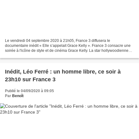
Le vendredi 04 septembre 2020 à 21h05, France 3 diffusera le
documentaire inédit « Elle s’appelait Grace Kelly ». France 3 consacre une
soirée à l'icône de style et de cinéma Grace Kelly. La star hollywoodienne
qui devint princesse. Depuis le palais de...
Inédit, Léo Ferré : un homme libre, ce soir à
23h10 sur France 3
Publié le 04/09/2020 à 09:05
Par
Benoît