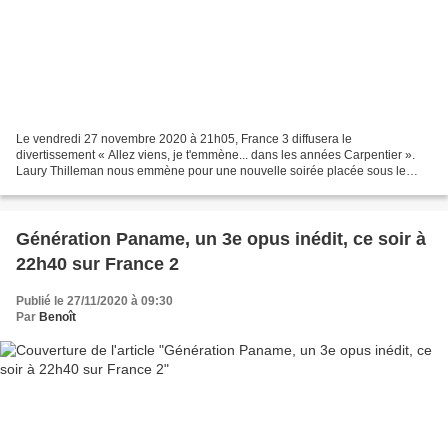
Le vendredi 27 novembre 2020 à 21h05, France 3 diffusera le
divertissement « Allez viens, je t'emmène... dans les années Carpentier ».
Laury Thilleman nous emmène pour une nouvelle soirée placée sous le
signe de la nostalgie, du rire et de la musique....
Génération Paname, un 3e opus inédit, ce soir à
22h40 sur France 2
Publié le 27/11/2020 à 09:30
Par
Benoît