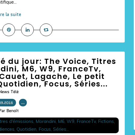
ifique...
ire la suite
lé du jour: The Voice, Titres
dini, M6, W9, FranceTv,
 Cauet, Lagache, Le petit
uotidien, Focus, Séries...
News Télé
09.2016
…
Par Benoît