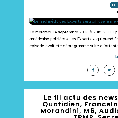
14.
Le mercredi 14 septembre 2016 à 20h55, TF1 pr
américaine policière « Les Experts », qui prend f
épisode avait été déprogrammé suite à l’attentat
L
Le fil actu des news
Quotidien, FranceIn
Morandini, M6, Audi
TPMP, Secret