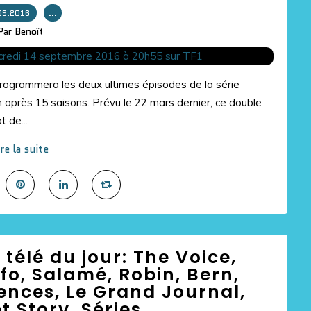
09.2016
…
Par Benoît
ogrammera les deux ultimes épisodes de la série
in après 15 saisons. Prévu le 22 mars dernier, ce double
 de...
ire la suite
 télé du jour: The Voice,
fo, Salamé, Robin, Bern,
ences, Le Grand Journal,
 Story, Séries...