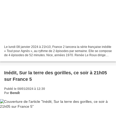
Le lundi 08 janvier 2024 à 21h10, France 2 lancera la série française inédite
« Tout pour Agnès », au rythme de 2 épisodes par semaine. Elle se compose
de 4 épisodes de 52 minutes. Nice, années 1970. Renée Le Roux dirige
d’une main de fer le casino historique...
Inédit, Sur la terre des gorilles, ce soir à 21h05
sur France 5
Publié le 08/01/2024 à 12:30
Par
Benoît