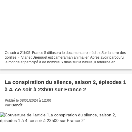
Ce soir à 21h05, France 5 diffusera le documentaire inédit « Sur la terre des
gorilles ». Vianet Djenguet est cameraman animalier. Après avoir parcouru
le monde et participé à de nombreux films sur la nature, il retourne en
Afrique centrale, dans une...
La conspiration du silence, saison 2, épisodes 1
à 4, ce soir à 23h00 sur France 2
Publié le 08/01/2024 à 12:00
Par
Benoît