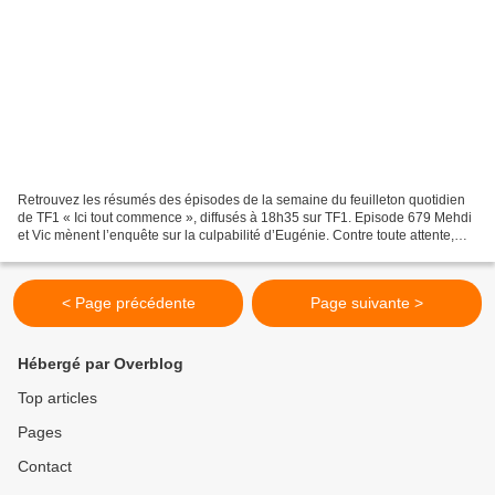
Retrouvez les résumés des épisodes de la semaine du feuilleton quotidien
de TF1 « Ici tout commence », diffusés à 18h35 sur TF1. Episode 679 Mehdi
et Vic mènent l’enquête sur la culpabilité d’Eugénie. Contre toute attente,
Ethan décide de faire une pause...
< Page précédente
Page suivante >
Hébergé par Overblog
Top articles
Pages
Contact