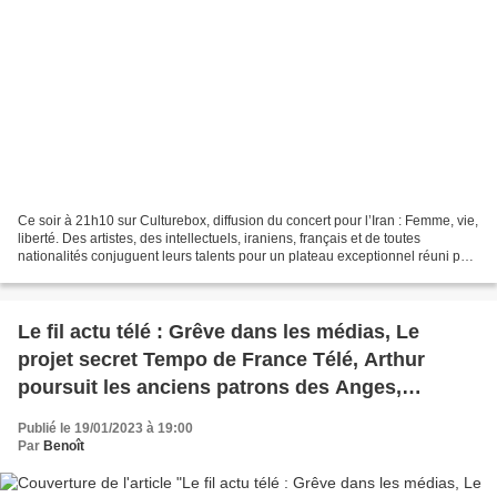
Ce soir à 21h10 sur Culturebox, diffusion du concert pour l’Iran : Femme, vie,
liberté. Des artistes, des intellectuels, iraniens, français et de toutes
nationalités conjuguent leurs talents pour un plateau exceptionnel réuni par
le collectif Barâyé en...
Le fil actu télé : Grêve dans les médias, Le
projet secret Tempo de France Télé, Arthur
poursuit les anciens patrons des Anges,
Fermeture de RT France, Salhia Brakhlia, Un si
Publié le 19/01/2023 à 19:00
grand soleil, Le code, Zap
Par
Benoît