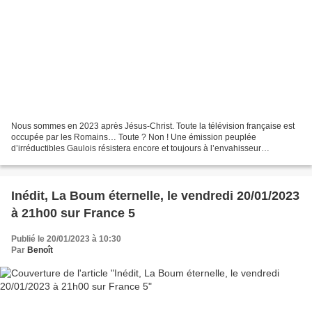
Nous sommes en 2023 après Jésus-Christ. Toute la télévision française est
occupée par les Romains… Toute ? Non ! Une émission peuplée
d’irréductibles Gaulois résistera encore et toujours à l’envahisseur
Romain… Quand l’émission culte « Une Famille en...
Inédit, La Boum éternelle, le vendredi 20/01/2023
à 21h00 sur France 5
Publié le 20/01/2023 à 10:30
Par
Benoît