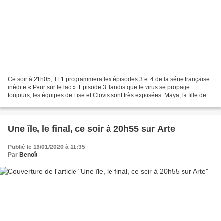
Ce soir à 21h05, TF1 programmera les épisodes 3 et 4 de la série française
inédite « Peur sur le lac ». Episode 3 Tandis que le virus se propage
toujours, les équipes de Lise et Clovis sont très exposées. Maya, la fille de la
proc' a fugué avec Issa,...
Une île, le final, ce soir à 20h55 sur Arte
Publié le 16/01/2020 à 11:35
Par
Benoît