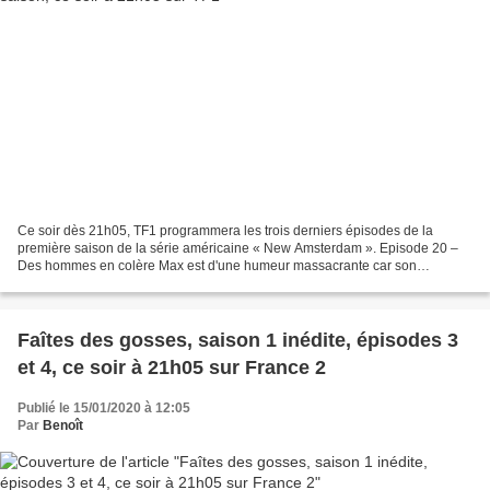
Ce soir dès 21h05, TF1 programmera les trois derniers épisodes de la
première saison de la série américaine « New Amsterdam ». Episode 20 –
Des hommes en colère Max est d'une humeur massacrante car son
traitement n'évolue pas aussi bien qu'il l'espérait....
Faîtes des gosses, saison 1 inédite, épisodes 3
et 4, ce soir à 21h05 sur France 2
Publié le 15/01/2020 à 12:05
Par
Benoît