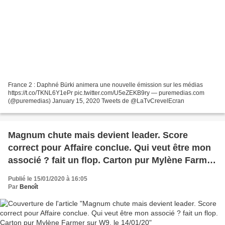
France 2 : Daphné Bürki animera une nouvelle émission sur les médias
https://t.co/TKNL6Y1ePr pic.twitter.com/U5eZEKB9ry — puremedias.com
(@puremedias) January 15, 2020 Tweets de @LaTvCrevelEcran
Magnum chute mais devient leader. Score
correct pour Affaire conclue. Qui veut être mon
associé ? fait un flop. Carton pur Mylène Farmer
sur W9, le 14/01/20
Publié le 15/01/2020 à 16:05
Par
Benoît