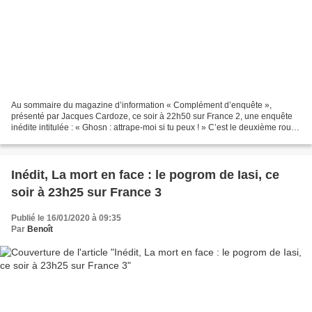
Au sommaire du magazine d’information « Complément d’enquête »,
présenté par Jacques Cardoze, ce soir à 22h50 sur France 2, une enquête
inédite intitulée : « Ghosn : attrape-moi si tu peux ! » C’est le deuxième round
d’un combat sans merci. Mis à terre...
Inédit, La mort en face : le pogrom de Iasi, ce
soir à 23h25 sur France 3
Publié le 16/01/2020 à 09:35
Par
Benoît