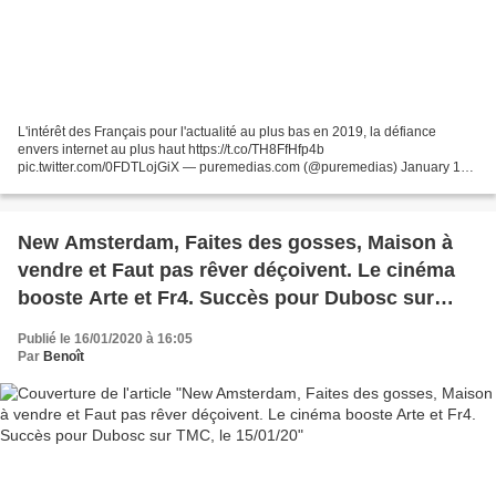
L'intérêt des Français pour l'actualité au plus bas en 2019, la défiance
envers internet au plus haut https://t.co/TH8FfHfp4b
pic.twitter.com/0FDTLojGiX — puremedias.com (@puremedias) January 16,
2020 Tweets de @LaTvCrevelEcran
New Amsterdam, Faites des gosses, Maison à
vendre et Faut pas rêver déçoivent. Le cinéma
booste Arte et Fr4. Succès pour Dubosc sur
TMC, le 15/01/20
Publié le 16/01/2020 à 16:05
Par
Benoît