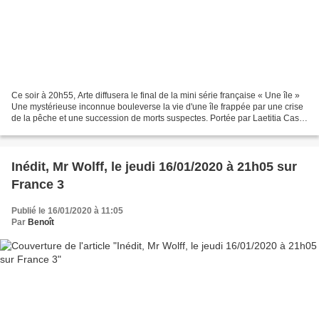
Ce soir à 20h55, Arte diffusera le final de la mini série française « Une île »
Une mystérieuse inconnue bouleverse la vie d'une île frappée par une crise
de la pêche et une succession de morts suspectes. Portée par Laetitia Casta
et Noée Abita ("Ava"),...
Inédit, Mr Wolff, le jeudi 16/01/2020 à 21h05 sur
France 3
Publié le 16/01/2020 à 11:05
Par
Benoît