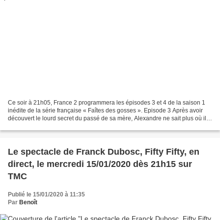
Ce soir à 21h05, France 2 programmera les épisodes 3 et 4 de la saison 1
inédite de la série française « Faîtes des gosses ». Episode 3 Après avoir
découvert le lourd secret du passé de sa mère, Alexandre ne sait plus où il
en est. Bien qu’Odile le soutienne,...
Le spectacle de Franck Dubosc, Fifty Fifty, en
direct, le mercredi 15/01/2020 dès 21h15 sur
TMC
Publié le 15/01/2020 à 11:35
Par
Benoît