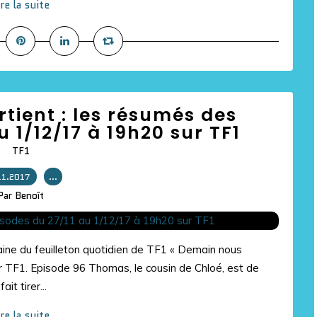
ire la suite
ient : les résumés des
u 1/12/17 à 19h20 sur TF1
TF1
11.2017
…
Par Benoît
ne du feuilleton quotidien de TF1 « Demain nous
r TF1. Episode 96 Thomas, le cousin de Chloé, est de
it tirer...
ire la suite