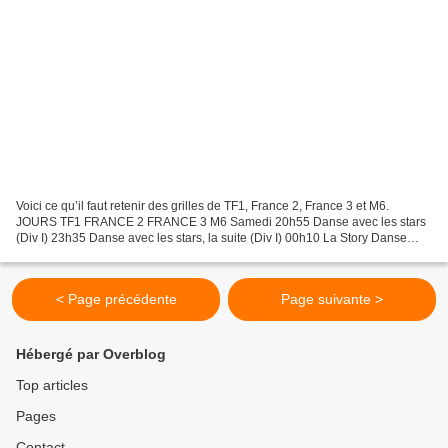
Voici ce qu’il faut retenir des grilles de TF1, France 2, France 3 et M6.
JOURS TF1 FRANCE 2 FRANCE 3 M6 Samedi 20h55 Danse avec les stars
(Div I) 23h35 Danse avec les stars, la suite (Div I) 00h10 La Story Danse
avec les stars (Doc I) 20h55 Les copains...
< Page précédente
Page suivante >
Hébergé par Overblog
Top articles
Pages
Contact