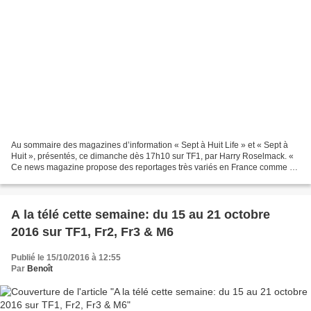
Au sommaire des magazines d’information « Sept à Huit Life » et « Sept à
Huit », présentés, ce dimanche dès 17h10 sur TF1, par Harry Roselmack. «
Ce news magazine propose des reportages très variés en France comme à
l’étranger, avec des exclusivités,...
A la télé cette semaine: du 15 au 21 octobre
2016 sur TF1, Fr2, Fr3 & M6
Publié le 15/10/2016 à 12:55
Par
Benoît