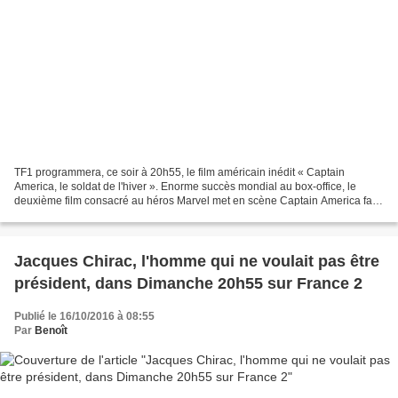
TF1 programmera, ce soir à 20h55, le film américain inédit « Captain
America, le soldat de l'hiver ». Enorme succès mondial au box-office, le
deuxième film consacré au héros Marvel met en scène Captain America face
à un SHIELD gangrené. Cible d’un complot,...
Jacques Chirac, l'homme qui ne voulait pas être
président, dans Dimanche 20h55 sur France 2
Publié le 16/10/2016 à 08:55
Par
Benoît