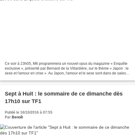
Ce soir à 23h05, M6 programmera un nouvel opus du magazine « Enquête
exclusive », présenté par Bernard de la Villardière, sur le thème « Japon : le
sexe et l'amour en crise ». Au Japon, l'amour et le sexe sont dans de sales
draps. Pour les jeunes Japonaises,...
Sept à Huit : le sommaire de ce dimanche dès
17h10 sur TF1
Publié le 16/10/2016 à 07:55
Par
Benoît