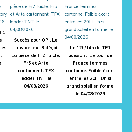
p
e
T
F
1
TF1
a
s
e
Succès pour OPJ. Le
i
Les
transporteur 3 déçoit.
Le 12h/14h de TF1
g
t
La pièce de Fr2 faible.
puissant. Le tour de
n
é
e
Fr5 et Arte
France femmes
u
cartonnent. TFX
cartonne. Faible écart
n
leader TNT, le
entre les 20H. Un si
e
04/08/2026
grand soleil en forme,
s
e
le 04/08/2026
m
a
i
n
e
h