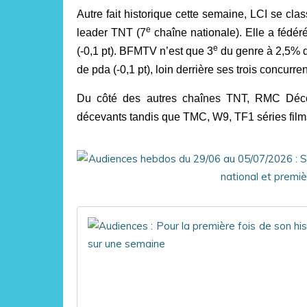
Autre fait historique cette semaine, LCI se cl
e
leader TNT (7
chaîne nationale). Elle a fédé
e
(-0,1 pt). BFMTV n’est que 3
du genre à 2,5% du
de pda (-0,1 pt), loin derrière ses trois concurre
Du côté des autres chaînes TNT, RMC Déco
décevants tandis que TMC, W9, TF1 séries films