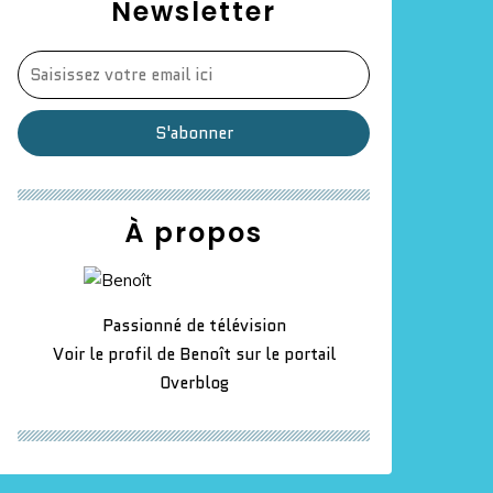
Newsletter
À propos
Passionné de télévision
Voir le profil de
Benoît
sur le portail
ces : Pour la première fois de son histoire, LCI devie
Overblog