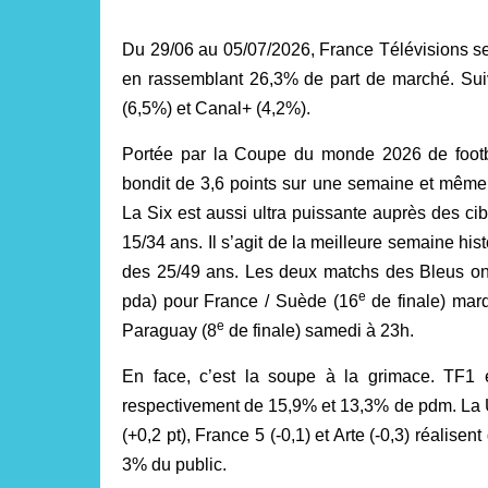
Du 29/06 au 05/07/2026, France Télévisions se 
en rassemblant 26,3% de part de marché. Su
(6,5%) et Canal+ (4,2%).
Portée par la Coupe du monde 2026 de footba
bondit de 3,6 points sur une semaine et mêm
La Six est aussi ultra puissante auprès des 
15/34 ans. Il s’agit de la meilleure semaine h
des 25/49 ans. Les deux matchs des Bleus on
e
pda) pour France / Suède (16
de finale) mar
e
Paraguay (8
de finale) samedi à 23h.
En face, c’est la soupe à la grimace. TF1 e
respectivement de 15,9% et 13,3% de pdm. La U
(+0,2 pt), France 5 (-0,1) et Arte (-0,3) réal
3% du public.