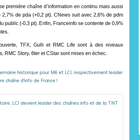
asse première chaîne d’information en continu mais aussi
ré 2,7% de pda (+0,2 pt). CNews suit avec 2,6% de pdm
 public (-0,3 pt). Enfin, Franceinfo se contente de 0,9%
ntes.
uverte, TFX, Gulli et RMC Life sont à des niveaux
, RMC Story, 6ter et CStar sont mises en échec.
Audien
L
a
c
h
a