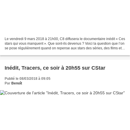
Le vendredi 9 mars 2018 à 21h00, C8 diffusera le documentaire inédit « Ces
stars qui vous manquent ». Que sont-ils devenus ? Voici la question que l’on
se pose régulièrement quand on repense aux stars des séries, des films et
des émissions de télé dont...
Inédit, Tracers, ce soir à 20h55 sur CStar
Publié le 08/03/2018 à 09:05
Par
Benoît