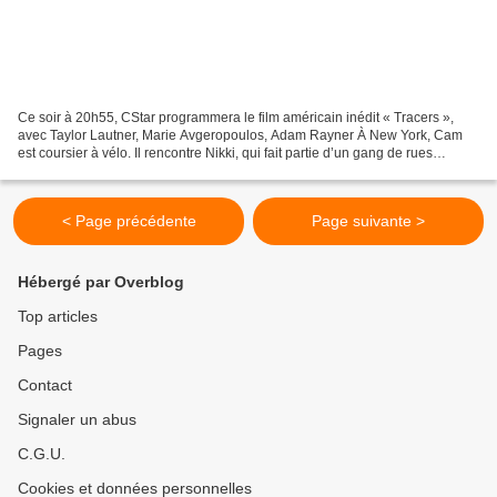
Ce soir à 20h55, CStar programmera le film américain inédit « Tracers »,
avec Taylor Lautner, Marie Avgeropoulos, Adam Rayner À New York, Cam
est coursier à vélo. Il rencontre Nikki, qui fait partie d’un gang de rues
pratiquant le parkour. Au-delà des...
< Page précédente
Page suivante >
Hébergé par Overblog
Top articles
Pages
Contact
Signaler un abus
C.G.U.
Cookies et données personnelles