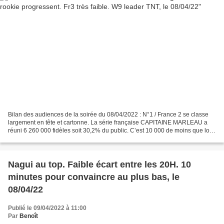
Bilan des audiences de la soirée du 08/04/2022 : N°1 / France 2 se classe
largement en tête et cartonne. La série française CAPITAINE MARLEAU a
réuni 6 260 000 fidèles soit 30,2% du public. C’est 10 000 de moins que lors
de sa dernière diffusion en inédit....
Nagui au top. Faible écart entre les 20H. 10
minutes pour convaincre au plus bas, le
08/04/22
Publié le 09/04/2022 à 11:00
Par
Benoît