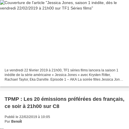
Le vendredi 22 février 2019 à 21h00, TF1 séries films lancera la saison 1
inédite de la série américaine « Jessica Jones » avec Krysten Ritter,
Rachael Taylor, Eka Darville. Episode 1 – AKA La soirée filles Jessica Jones
est une détective privée à New...
TPMP : Les 20 émissions préférées des français,
ce soir à 21h00 sur C8
Publié le 22/02/2019 à 10:05
Par
Benoît