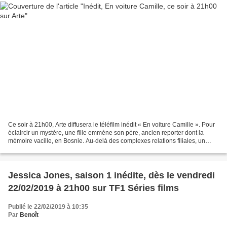
Ce soir à 21h00, Arte diffusera le téléfilm inédit « En voiture Camille ». Pour
éclaircir un mystère, une fille emmène son père, ancien reporter dont la
mémoire vacille, en Bosnie. Au-delà des complexes relations filiales, un
road-movie au ton alerte...
Jessica Jones, saison 1 inédite, dès le vendredi
22/02/2019 à 21h00 sur TF1 Séries films
Publié le 22/02/2019 à 10:35
Par
Benoît