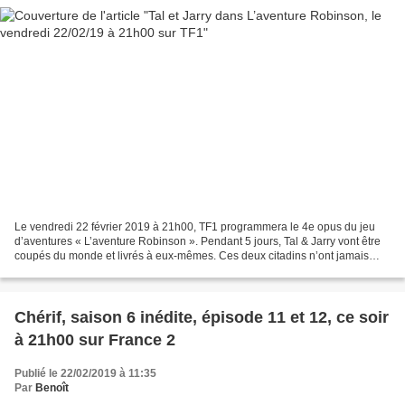
Le vendredi 22 février 2019 à 21h00, TF1 programmera le 4e opus du jeu
d’aventures « L’aventure Robinson ». Pendant 5 jours, Tal & Jarry vont être
coupés du monde et livrés à eux-mêmes. Ces deux citadins n’ont jamais
vécu en pleine nature et ne connaissent...
Chérif, saison 6 inédite, épisode 11 et 12, ce soir
à 21h00 sur France 2
Publié le 22/02/2019 à 11:35
Par
Benoît