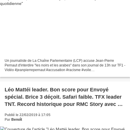
Un journaliste de La Chaîne Parlementaire (LCP) accuse Jean-Pierre
Pernaut d'interdire "les noirs et les arabes" dans son journal de 13h sur TF1 -
Vidéo #jeanpierrepernaut #accusation #racisme #voile
https://t.co/RyAc87UQ6d — Jean Marc Morandini (@morandiniblog)...
Léo Mattéi leader. Bon score pour Envoyé
spécial. Brice 3 déçoit. Safari faible. TFX leader
TNT. Record historique pour RMC Story avec du
foot, le 21/02/19
Publié le 22/02/2019 à 17:05
Par
Benoît