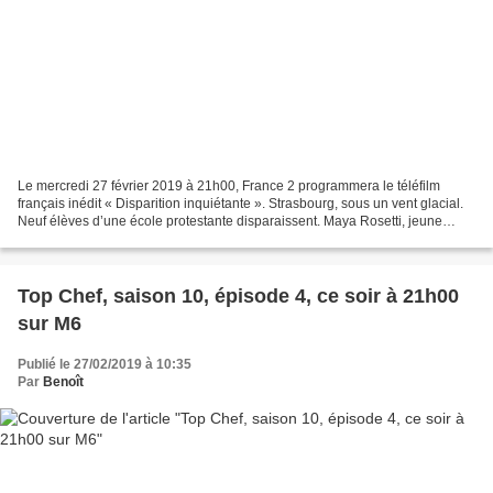
Le mercredi 27 février 2019 à 21h00, France 2 programmera le téléfilm
français inédit « Disparition inquiétante ». Strasbourg, sous un vent glacial.
Neuf élèves d’une école protestante disparaissent. Maya Rosetti, jeune
commissaire, est chargée de l’affaire....
Top Chef, saison 10, épisode 4, ce soir à 21h00
sur M6
Publié le 27/02/2019 à 10:35
Par
Benoît