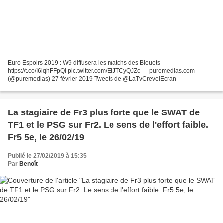
Euro Espoirs 2019 : W9 diffusera les matchs des Bleuets
https://t.co/I6lqhFFpQI pic.twitter.com/EIJTCyQJZc — puremedias.com
(@puremedias) 27 février 2019 Tweets de @LaTvCrevelEcran
La stagiaire de Fr3 plus forte que le SWAT de
TF1 et le PSG sur Fr2. Le sens de l'effort faible.
Fr5 5e, le 26/02/19
Publié le 27/02/2019 à 15:35
Par
Benoît