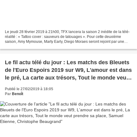
Le jeudi 28 février 2019 à 21h00, TFX lancera la saison 2 inédite de la télé-
réalité : « Tattoo cover : sauveurs de tatouages ». Pour cette deuxième
saison, Amy Mymouse, Marty Early, Diego Moraes seront rejoint par une
nouvelle recrue, Dodie, réputée...
Le fil actu télé du jour : Les matchs des Bleuets
de l'Euro Espoirs 2019 sur W9, L'amour est dans
le pré, La carte aux trésors, Tout le monde veut
prendre sa place, Samuel Etienne, Christophe
Publié le 27/02/2019 à 18:05
Beaugrand
Par
Benoît