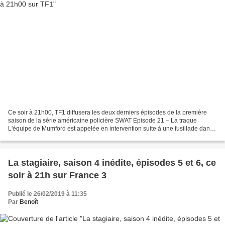
Ce soir à 21h00, TF1 diffusera les deux derniers épisodes de la première
saison de la série américaine policière SWAT Episode 21 – La traque
L'équipe de Mumford est appelée en intervention suite à une fusillade dans
un bar impliquant deux gangs rivaux...
La stagiaire, saison 4 inédite, épisodes 5 et 6, ce
soir à 21h sur France 3
Publié le 26/02/2019 à 11:35
Par
Benoît