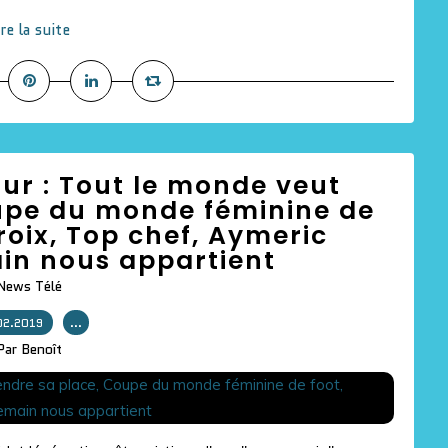
ire la suite
jour : Tout le monde veut
upe du monde féminine de
croix, Top chef, Aymeric
in nous appartient
News Télé
02.2019
…
Par Benoît