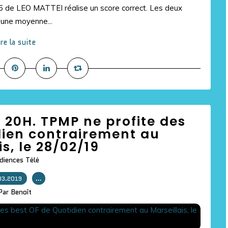
n 6 de LEO MATTEI réalise un score correct. Les deux
t une moyenne...
ire la suite
s 20H. TPMP ne profite des
dien contrairement au
is, le 28/02/19
diences Télé
03.2019
…
Par Benoît