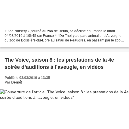
« Zoo Nursery », tourné au zoo de Berlin, se décline en France le lundi
04/03/2019 à 19h45 sur France 4 ! De Thoiry au parc animalier d'Auvergne,
du zoo de Boissière-du-Doré au safari de Peaugres, en passant par le zoo
de Cerza, plongez au cœur d'un monde...
The Voice, saison 8 : les prestations de la 4e
soirée d’auditions à l’aveugle, en vidéos
Publié le 03/03/2019 à 13:35
Par
Benoît