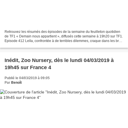
Retrouvez les résumés des épisodes de la semaine du feuilleton quotidien
de TF1 « Demain nous appartient », diffusés cette semaine à 19h20 sur TF1.
Episode 412 Leïla, confrontée à de terribles dilemmes, craque dans les bras
de Samuel, qui décide de l’aider....
Inédit, Zoo Nursery, dès le lundi 04/03/2019 à
19h45 sur France 4
Publié le 04/03/2019 à 09:05
Par
Benoît