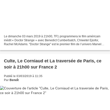
Le dimanche 03 mars 2019 à 21h00, TF1 programmera le film américain
inédit « Doctor Strange » avec Benedict Cumberbatch, Chiwetel Ejiofor,
Rachel McAdams. "Doctor Strange" est le premier film de l’univers Marvel
introduisant un sorcier comme super-héros....
Culte, Le Corniaud et La traversée de Paris, ce
soir à 21h00 sur France 2
Publié le 03/03/2019 à 11:35
Par
Benoît