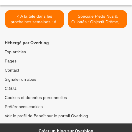
< A la télé dans les
Spéciale Pieds Nus &
prochaines semaines : du
Culottés : Objectif Drôme, le
08 au 14/08/2026 sur TF1,
mercredi 22 juillet 2026 à
France 2, France 3 et M6
21h00 sur France 5 >
Hébergé par Overblog
Top articles
Pages
Contact
Signaler un abus
C.G.U.
Cookies et données personnelles
Préférences cookies
Voir le profil de Benoît sur le portail Overblog
Créer un blog sur Overblog