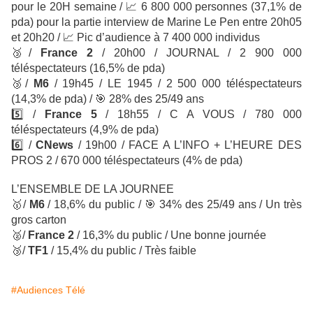
pour le 20H semaine /
📈
6 800 000 personnes (37,1% de
pda) pour la partie interview de Marine Le Pen entre 20h05
et 20h20 /
📈
Pic d’audience à 7 400 000 individus
🥉
/
France 2
/
20h00 / JOURNAL / 2 900 000
téléspectateurs
(16,5% de pda)
🥉
/
M6
/ 19h45 / LE 1945
/ 2 500 000 téléspectateurs
(14,3% de pda) /
🎯
28% des 25/49 ans
5️⃣
/
France 5
/ 18h55 / C A VOUS / 780 000
téléspectateurs (4,9% de pda)
6️⃣
/
CNews
/ 19h00 / FACE A L’INFO + L’HEURE DES
PROS 2 / 670 000 téléspectateurs (4% de pda)
L’ENSEMBLE DE LA JOURNEE
🥇
/
M6
/ 18,6% du public /
🎯
34% des 25/49 ans / Un très
gros carton
🥈
/
France 2
/ 16,3% du public / Une bonne journée
🥉
/
TF1
/ 15,4% du public / Très faible
#Audiences Télé