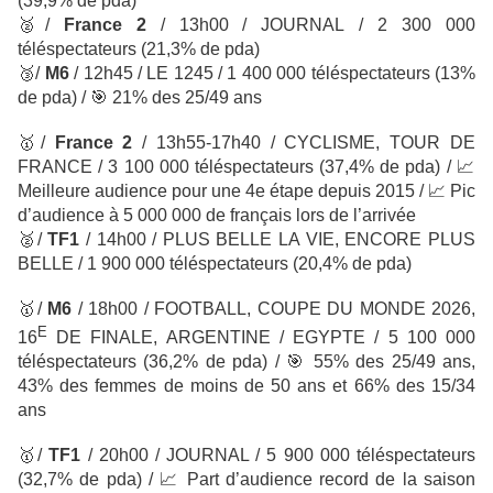
(39,9% de pda)
🥈
/
France 2
/ 13h00 / JOURNAL
/ 2 300 000
téléspectateurs
(21,3% de pda)
🥉
/
M6
/ 12h45 / LE 1245
/ 1 400 000 téléspectateurs
(13%
de pda) /
🎯
21% des 25/49 ans
🥇
/
France 2
/
13h55-17h40 / CYCLISME, TOUR DE
FRANCE
/ 3 100 000 téléspectateurs
(37,4% de pda) /
📈
Meilleure audience pour une 4e étape depuis 2015 /
📈
Pic
d’audience à 5 000 000 de français lors de l’arrivée
🥈
/
TF1
/
14h00 / PLUS BELLE LA VIE, ENCORE PLUS
BELLE / 1 900 000 téléspectateurs
(20,4% de pda)
🥇
/
M6
/ 18h00 / FOOTBALL, COUPE DU MONDE 2026,
E
16
DE FINALE, ARGENTINE / EGYPTE / 5 100 000
téléspectateurs
(36,2% de pda) /
🎯
55% des 25/49 ans,
43% des femmes de moins de 50 ans et 66% des 15/34
ans
🥇
/
TF1
/ 20h00 / JOURNAL / 5 900 000 téléspectateurs
(32,7% de pda) /
📈
Part d’audience record de la saison