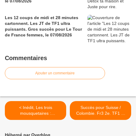
le 07/08/2026
Les 12 coups de midi et 28 minutes
cartonnent. Les JT de TF1 ultra
puissants. Gros succès pour Le Tour
de France femmes, le 07/08/2026
Commentaires
Ajouter un commentaire
< Inédit, Les trois
Succès pour Suisse /
mousquetaires :
Colombie. Fr3 2e. TF1 et
D'Artagnan, le mercredi
Fr2 mises en échec. Fr5
08/07/2026 à 21h10 sur M6
forte avec Tendre poulet.
TFX leader TNT, le
Hébergé par Overblog