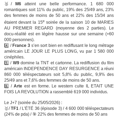
🥉
/
M6
atteint une belle performance. 1 680 000
romantiques soit 11% du public, 19% des 25/49 ans, 23%
des femmes de moins de 50 ans et 22% des 15/34 ans
e
étaient devant la 15
soirée de la saison 10 de MARIES
AU PREMIER REGARD (moyenne des 2 parties). Le
docu-réalité est en légère hausse sur une semaine (+60
000 personnes).
4️⃣
/
France 3
s’en sort bien en rediffusant le long métrage
américain LE JOUR LE PLUS LONG, vu par 1 580 000
cinéphiles.
5️⃣
/
W9
domine la TNT et cartonne. La rediffusion du film
américain INDEPENDENCE DAY RESURGENCE a réuni
860 000 téléspectateurs soit 5,8% du public, 9,9% des
25/49 ans et 7,6% des femmes de moins de 50 ans.
6️⃣ /
Arte
est en forme. Le western culte IL ETAIT UNE
FOIS LA REVOLUTION a rassemblé 619 000 individus.
Le J+7 (soirée du 25/05/2026) :
🥇
/
TF1
/ L’ÉTÉ 36 (épisode 3) / 4 600 000 téléspectateurs
(24% de pda) /
🎯
22% des femmes de moins de 50 ans