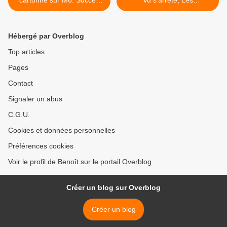
pour Ici 19/20. Bon
Maternelles, Le Bigdil, L'été
lancement pour Excape
36, T18, CNews, BFMTv,
island sur TFX, le
TBT9, TLMVPSP,
Hébergé par Overblog
01/06/2026
Audiences, The Voice, Zap
>
Top articles
Pages
Contact
Signaler un abus
C.G.U.
Cookies et données personnelles
Préférences cookies
Voir le profil de Benoît sur le portail Overblog
Créer un blog sur Overblog
Créer un blog