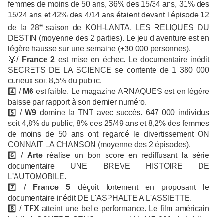
femmes de moins de 50 ans, 36% des 15/34 ans, 31% des
15/24 ans et 42% des 4/14 ans étaient devant l’épisode 12
e
de la 28
saison de KOH-LANTA, LES RELIQUES DU
DESTIN (moyenne des 2 parties). Le jeu d’aventure est en
légère hausse sur une semaine (+30 000 personnes).
🥉
/
France 2
est mise en échec. Le documentaire inédit
SECRETS DE LA SCIENCE se contente de 1 380 000
curieux soit 8,5% du public.
4️⃣ /
M6
est faible. Le magazine ARNAQUES est en légère
baisse par rapport à son dernier numéro.
5️⃣ /
W9
domine la TNT avec succès. 647 000 individus
soit 4,8% du public, 8% des 25/49 ans et 8,2% des femmes
de moins de 50 ans ont regardé le divertissement ON
CONNAIT LA CHANSON (moyenne des 2 épisodes).
6️⃣ /
Arte
réalise un bon score en rediffusant la série
documentaire UNE BREVE HISTOIRE DE
L'AUTOMOBILE.
7️⃣ /
France 5
déçoit fortement en proposant le
documentaire inédit DE L'ASPHALTE A L'ASSIETTE.
8️⃣ /
TFX
atteint une belle performance. Le film américain