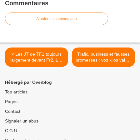
Commentaires
Ajouter un commentaire
< Les JT de TF1 toujours
Trafic, business et fausses
largement devant Fr2. Les
promesses : vos kilos valent
feuilletons du soir de TF1
de l’or ! Ce soir à 23h10 sur
séduisent les femmes.
France 2 dans Complément
TBT9 leader des talk, le
d’enquête >
Hébergé par Overblog
19/05/2026
Top articles
Pages
Contact
Signaler un abus
C.G.U.