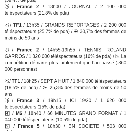
(39,4% de pda)
🥈
/
France 2
/ 13h00 / JOURNAL
/ 2 100 000
téléspectateurs
(21,8% de pda)
🥇
/
TF1
/
13h35 / GRANDS REPORTAGES / 2 200 000
téléspectateurs
(25,7% de pda) /
🎯
30,7% des femmes de
moins de 50 ans
🥇
/
France 2
/ 14h55-19h55 / TENNIS, ROLAND
GARROS / 1 320 000 téléspectateurs
(16% de pda) /
📉
La
compétition démarre plus faiblement que l’an passé (-360
000 personnes)
🥇
/
TF1
/ 18h25 / SEPT A HUIT
/ 1 840 000 téléspectateurs
(18,5% de pda) /
🎯
25,3% des femmes de moins de 50
ans
🥈
/
France 3
/ 19h15 / ICI 19/20 / 1 620 000
téléspectateurs
(15% de pda)
4️⃣
/
M6
/ 18h40 / 66 MINUTES GRAND FORMAT
/ 1
040 000 téléspectateurs
(10,5% de pda)
5️⃣ /
France 5
/ 18h30 / EN SOCIETE / 503 000