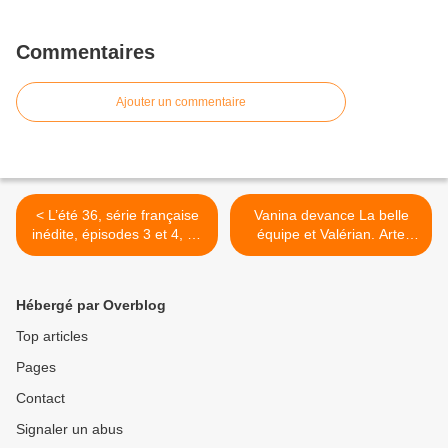
Commentaires
Ajouter un commentaire
< L’été 36, série française
Vanina devance La belle
inédite, épisodes 3 et 4, ce
équipe et Valérian. Arte
soir à 21h10 sur TF1
puissante. Zone interdite
s'effondre. Gulli leader TNT
avec MacGyver, le
Hébergé par Overblog
24/05/2026 >
Top articles
Pages
Contact
Signaler un abus