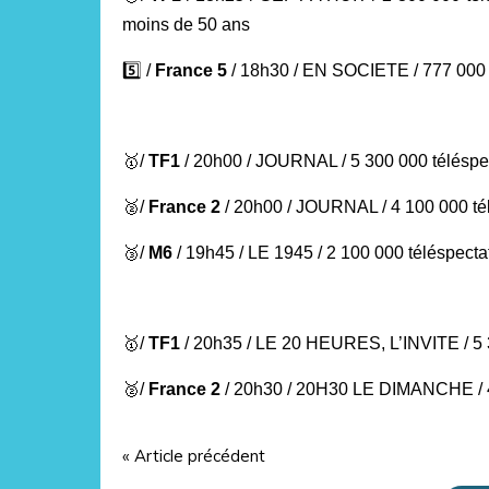
moins de 50 ans
5️⃣ /
France 5
/ 18h30 / EN SOCIETE / 777 000 
🥇
/
TF1
/ 20h00 / JOURNAL / 5 300 000 téléspe
🥈
/
France 2
/
20h00 / JOURNAL / 4 100 000 té
🥉
/
M6
/ 19h45 / LE 1945
/ 2 100 000 téléspect
🥇
/
TF1
/ 20h35 / LE 20 HEURES, L’INVITE / 5 
🥈
/
France 2
/
20h30 / 20H30 LE DIMANCHE / 4
« Article précédent