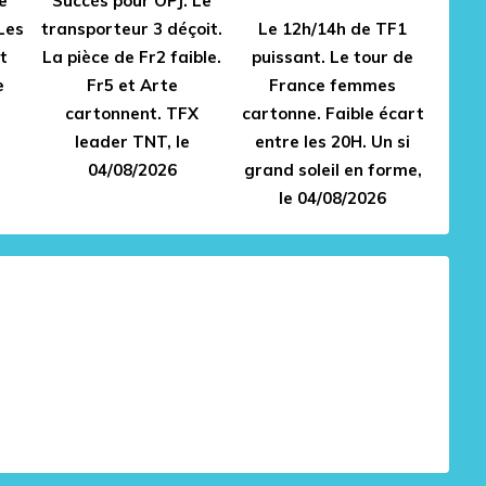
e
Succès pour OPJ. Le
Les
transporteur 3 déçoit.
Le 12h/14h de TF1
t
La pièce de Fr2 faible.
puissant. Le tour de
e
Fr5 et Arte
France femmes
cartonnent. TFX
cartonne. Faible écart
leader TNT, le
entre les 20H. Un si
04/08/2026
grand soleil en forme,
le 04/08/2026