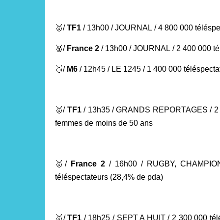
🥇
/
TF1
/
13h00 / JOURNAL
/ 4 800 000 télésp
🥈
/
France 2
/ 13h00 / JOURNAL
/ 2 400 000 t
🥉
/
M6
/ 12h45 / LE 1245
/ 1 400 000 téléspect
🥇
/
TF1
/
13h35 / GRANDS REPORTAGES / 2 70
femmes de moins de 50 ans
🥇
/
France 2
/ 16h00 / RUGBY, CHAMPIO
téléspectateurs
(28,4% de pda)
🥇
/
TF1
/ 18h25 / SEPT A HUIT
/ 2 300 000 té