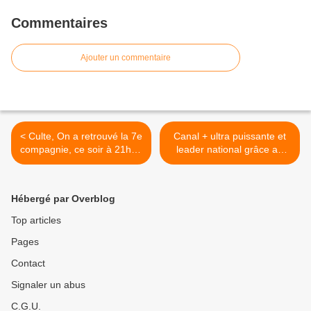
Commentaires
Ajouter un commentaire
< Culte, On a retrouvé la 7e
Canal + ultra puissante et
compagnie, ce soir à 21h10
leader national grâce au
sur TF1
PSG. Fr2 et TF1 faibles.
Fr3 et M6 déçoivent. W9
leader TNT, le 06/05/2026 >
Hébergé par Overblog
Top articles
Pages
Contact
Signaler un abus
C.G.U.