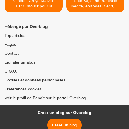
< Inédit, Creys-Malville
L’été 36, série française
1977, mourir pour la
inédite, épisodes 3 et 4, ce
planète, ce soir 23h15 sur
soir à 21h10 sur TF1 >
France 3
Hébergé par Overblog
Top articles
Pages
Contact
Signaler un abus
C.G.U.
Cookies et données personnelles
Préférences cookies
Voir le profil de Benoît sur le portail Overblog
Créer un blog sur Overblog
Créer un blog