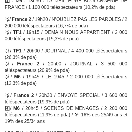
4️⃣
/
M6
/ 18h30 / LA MEILLEURE BOULANGERIE DE
FRANCE / 1 100 000 téléspectateurs (10,2% de pda)
🥇
/
France 2
/ 19h20 / N’OUBLIEZ PAS LES PAROLES
/ 2
200 000 téléspectateurs
(16,7% de pda)
🥈
/
TF1
/ 19h15 / DEMAIN NOUS APPARTIENT
/ 2 000
000 téléspectateurs
(15,3% de pda)
🥇
/
TF1
/ 20h00 / JOURNAL / 4 400 000 téléspectateurs
(26,3% de pda)
🥈
/
France 2
/
20h00 / JOURNAL / 3 500 000
téléspectateurs
(20,9% de pda)
🥉
/
M6
/ 19h45 / LE 1945
/ 2 000 000 téléspectateurs
(12,3% de pda)
🥈
/
France 2
/
20h30 / ENVOYE SPECIAL / 3 600 000
téléspectateurs
(19,9% de pda)
4️⃣
/
M6
/ 20h45 / SCENES DE MENAGES
/ 2 200 000
téléspectateurs
(11,9% de pda) /
🎯
16% des 25/49 ans et
19% des 25/34 ans