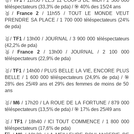
🥇
/
TF1
/
11h50 / LES 12 COUPS DE MIDI
/ 2 300 000
téléspectateurs
(33,3% de pda) /
🎯
40% des 15/24 ans
🥈
/
France 2
/ 11h55 / TOUT LE MONDE VEUT
PRENDRE SA PLACE / 1 700 000 téléspectateurs (24%
de pda)
🥇
/
TF1
/
13h00 / JOURNAL
/ 3 900 000 téléspectateurs
(42,2% de pda)
🥈
/
France 2
/ 13h00 / JOURNAL
/ 2 100 000
téléspectateurs
(22,9% de pda)
🥇
/
TF1
/
14h00 / PLUS BELLE LA VIE, ENCORE PLUS
BELLE / 1 600 000 téléspectateurs
(24,9% de pda) /
🎯
28% des 25/49 ans et 29% des femmes de moins de 50
ans
🥇
/
M6
/ 17h20 / LA ROUE DE LA FORTUNE
/ 879 000
téléspectateurs (13,5% de pda)
/
🎯
17% des 25/49 ans
🥇
/
TF1
/ 18h40 / ICI TOUT COMMENCE
/ 1 800 000
téléspectateurs
(17,6% de pda)