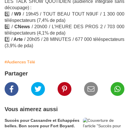
LES TALK SHOW QUOTIDIEN (audience intégrale sans
découpage) :
5️⃣
/
W9
/ 19h45 / TOUT BEAU TOUT N9UF
/ 1 300 000
téléspectateurs (7,4% de pda)
6️⃣
/
CNews
/ 20h00 / L’HEURE DES PROS 2 / 703 000
téléspectateurs (4,1% de pda)
7️⃣
/
Arte
/ 20h05 / 28 MINUTES
/ 677 000 téléspectateurs
(3,9% de pda)
#Audiences Télé
Partager
Vous aimerez aussi
Succès pour Cassandre et Echappées
belles. Bon score pour Fort Boyard.