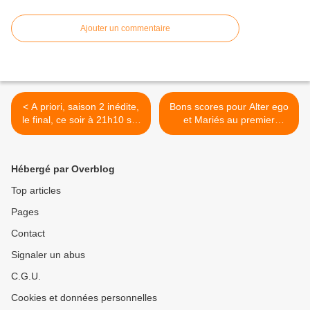
Ajouter un commentaire
< A priori, saison 2 inédite,
Bons scores pour Alter ego
le final, ce soir à 21h10 sur
et Mariés au premier
France 3
regard. Meurtres au paradis
déçoit. Fr3 3e. TMC leader
TNT, le 27/04/2026 >
Hébergé par Overblog
Top articles
Pages
Contact
Signaler un abus
C.G.U.
Cookies et données personnelles